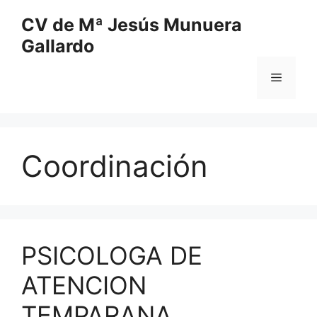
Saltar
CV de Mª Jesús Munuera
al
Gallardo
contenido
Menú
Coordinación
PSICOLOGA DE
ATENCION
TEMPARANA.