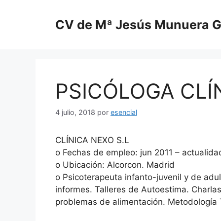
Saltar
al
CV de Mª Jesús Munuera G
contenido
PSICÓLOGA CLÍ
4 julio, 2018
por
esencial
CLÍNICA NEXO S.L
o Fechas de empleo: jun 2011 – actualida
o Ubicación: Alcorcon. Madrid
o Psicoterapeuta infanto-juvenil y de adult
informes. Talleres de Autoestima. Charla
problemas de alimentación. Metodología T.