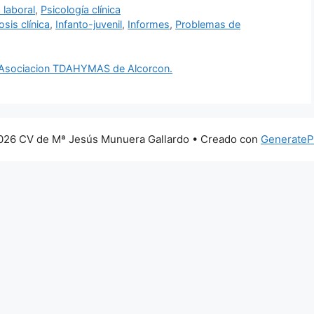
 laboral
,
Psicología clínica
sis clínica
,
Infanto-juvenil
,
Informes
,
Problemas de
. Asociacion TDAHYMAS de Alcorcon.
026 CV de Mª Jesús Munuera Gallardo
• Creado con
GenerateP