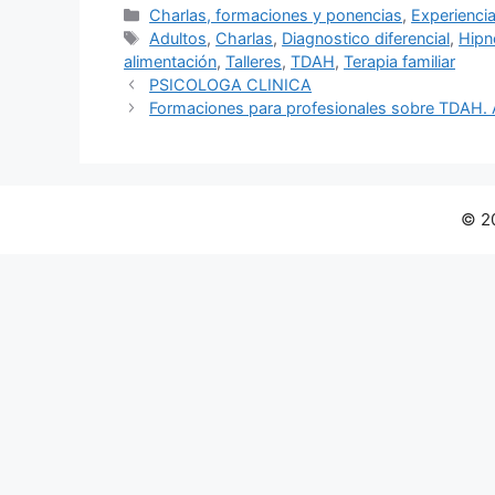
Categorías
Charlas, formaciones y ponencias
,
Experiencia
Etiquetas
Adultos
,
Charlas
,
Diagnostico diferencial
,
Hipno
alimentación
,
Talleres
,
TDAH
,
Terapia familiar
PSICOLOGA CLINICA
Formaciones para profesionales sobre TDAH
© 2